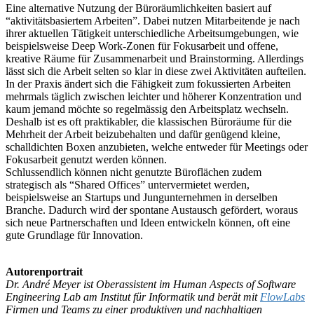
Eine alternative Nutzung der Büroräumlichkeiten basiert auf
“aktivitätsbasiertem Arbeiten”. Dabei nutzen Mitarbeitende je nach
ihrer aktuellen Tätigkeit unterschiedliche Arbeitsumgebungen, wie
beispielsweise Deep Work-Zonen für Fokusarbeit und offene,
kreative Räume für Zusammenarbeit und Brainstorming. Allerdings
lässt sich die Arbeit selten so klar in diese zwei Aktivitäten aufteilen.
In der Praxis ändert sich die Fähigkeit zum fokussierten Arbeiten
mehrmals täglich zwischen leichter und höherer Konzentration und
kaum jemand möchte so regelmässig den Arbeitsplatz wechseln.
Deshalb ist es oft praktikabler, die klassischen Büroräume für die
Mehrheit der Arbeit beizubehalten und dafür genügend kleine,
schalldichten Boxen anzubieten, welche entweder für Meetings oder
Fokusarbeit genutzt werden können.
Schlussendlich können nicht genutzte Büroflächen zudem
strategisch als “Shared Offices” untervermietet werden,
beispielsweise an Startups und Jungunternehmen in derselben
Branche. Dadurch wird der spontane Austausch gefördert, woraus
sich neue Partnerschaften und Ideen entwickeln können, oft eine
gute Grundlage für Innovation.
Autorenportrait
Dr. André Meyer ist Oberassistent im Human Aspects of Software
Engineering Lab am Institut für Informatik und berät mit
FlowLabs
Firmen und Teams zu einer produktiven und nachhaltigen