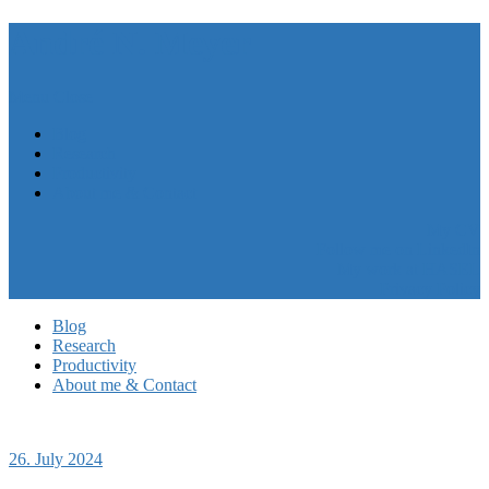
André N. Meyer
Menu
Close
Blog
Research
Productivity
About me & Contact
My CV
Follow me on LinkedIn
My work at HASEL
Privacy Policy
Blog
Research
Productivity
About me & Contact
26. July 2024