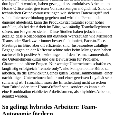
durchgeführt wurden, haben gezeigt, dass produktives Arbeiten im
Home-Office unter gewissen Voraussetzungen möglich ist. Sind die
technischen Grundvoraussetzungen wie sicherer Datenzugriff und
stabile Internetverbindung gegeben und wird die Person nicht
dauernd abgelenkt, kann die Produktivität mitunter sogar höher
ausfallen, als bei der Arbeit im Büro, wo ständig Teamkolleg:innen
stören, um Fragen zu stellen. Diese Studien haben jedoch auch
gezeigt, dass Kollaboration mit digitalen Werkzeugen wie Microsoft
Teams oder Slack zwar immer besser funktioniert, Face-to-Face-
Meetings im Büro aber oft effizienter sind. Insbesondere zufällige
Begegnungen an der Kaffeemaschine oder beim Mittagessen haben
nachweislich positive Auswirkungen auf den Teamzusammenhalt,
die Unternehmenskultur und das Bewusstsein für Probleme,
Chancen und offene Fragen. Nur wenige Unternehmen schaffen es,
langfristig erfolgreich “remote-only”, also komplett ohne Büro, zu
arbeiten, da die Entwicklung eines guten Teamzusammenhalts, einer
nachhaltigen Unternehmenskultur und einer gewissen Loyalität sehr
schwierig ist. Tatsächlich muss die Entscheidung nicht zwischen
“nur Büro” oder “nur Home-Office” sein, sondern es kann auch
eine Kombination etablierter Arbeitsformen, also hybrides Arbeiten,
genutzt werden.
So gelingt hybrides Arbeiten: Team-
Autonomie fördern