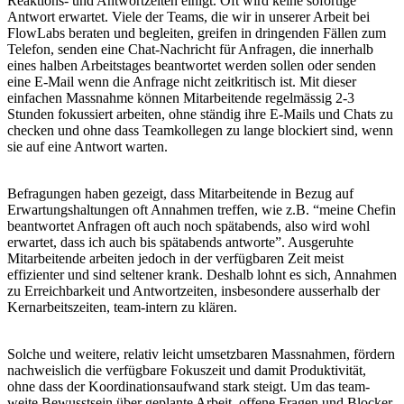
Reaktions- und Antwortzeiten einigt. Oft wird keine sofortige
Antwort erwartet. Viele der Teams, die wir in unserer Arbeit bei
FlowLabs beraten und begleiten, greifen in dringenden Fällen zum
Telefon, senden eine Chat-Nachricht für Anfragen, die innerhalb
eines halben Arbeitstages beantwortet werden sollen oder senden
eine E-Mail wenn die Anfrage nicht zeitkritisch ist. Mit dieser
einfachen Massnahme können Mitarbeitende regelmässig 2-3
Stunden fokussiert arbeiten, ohne ständig ihre E-Mails und Chats zu
checken und ohne dass Teamkollegen zu lange blockiert sind, wenn
sie auf eine Antwort warten.
Befragungen haben gezeigt, dass Mitarbeitende in Bezug auf
Erwartungshaltungen oft Annahmen treffen, wie z.B. “meine Chefin
beantwortet Anfragen oft auch noch spätabends, also wird wohl
erwartet, dass ich auch bis spätabends antworte”. Ausgeruhte
Mitarbeitende arbeiten jedoch in der verfügbaren Zeit meist
effizienter und sind seltener krank. Deshalb lohnt es sich, Annahmen
zu Erreichbarkeit und Antwortzeiten, insbesondere ausserhalb der
Kernarbeitszeiten, team-intern zu klären.
Solche und weitere, relativ leicht umsetzbaren Massnahmen, fördern
nachweislich die verfügbare Fokuszeit und damit Produktivität,
ohne dass der Koordinationsaufwand stark steigt. Um das team-
weite Bewusstsein über geplante Arbeit, offene Fragen und Blocker,