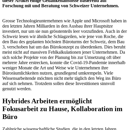
dieser Artikel einige Gedankenanstösse basierend auf
Forschung mit und Beratung von Schweizer Unternehmen.
Grosse Technologieunternehmen wie Apple und Microsoft haben in
den letzten Jahren Milliarden in den Ausbau ihrer Hauptsitze
investiert, nur um sie nun grösstenteils leer vorzufinden. Auch in der
Schweiz lesen wir ähnliche Schlagzeilen, wie jene von Roche, die
den Bau des geplanten höchsten Büroturms der Schweiz, dem Bau
3, verschoben hat um das Bürokonzept zu überdenken. Dies beruht
meist nicht auf massiven Fehlkalkulationen jener Unternehmen. Da
sich solche Projekte von der Planung bis zur Umsetzung oft über
mehrere Jahre erstrecken, konnte die Covid-19-Pandemie innerhalb
weniger Monate die Art und Weise wie Unternehmen ihre
Büroräumlichkeiten nutzen, grundlegend umkrempeln. Viele
Wissensarbeitende möchten nicht mehr täglich den Weg ins Büro
auf sich nehmen. Trotzdem sollen diese Investitionen sinnvoll
genutzt werden.
Hybrides Arbeiten ermöglicht
Fokusarbeit zu Hause, Kollaboration im
Büro
Zahlreiche wissenschaftliche Studien, die in den letzten Jahren