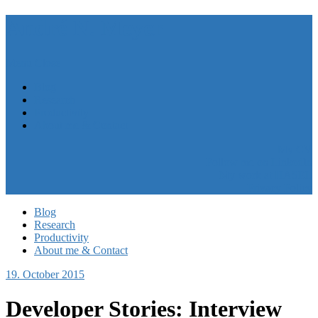
André N. Meyer
Menu
Close
Blog
Research
Productivity
About me & Contact
My CV
Follow me on LinkedIn
My work at HASEL
Privacy Policy
Blog
Research
Productivity
About me & Contact
19. October 2015
Developer Stories: Interview